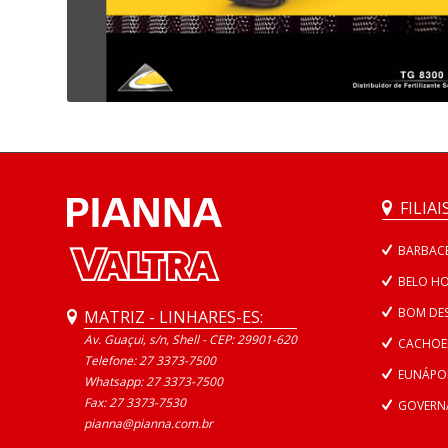
FILIAIS
BARBACE
BELO HO
BOM DE
MATRIZ - LINHARES-ES:
Av. Guaçui, s/n, Shell - CEP: 29901-620
CACHOEIR
Telefone: 27 3373-7500
EUNÁPOL
Whatsapp:
27 3373-7500
Fax: 27 3373-7530
GOVERNA
pianna@pianna.com.br