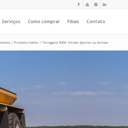
Serviços
Como comprar
Filiais
Contato
odutos
/
Produtos Valtra
/
Terragator 8300: Versão Spinner ou Airmax