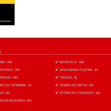
:
NA - MG
MANHUACU - MG
RIZONTE - MG
SANTA MARIA DE JETIBÁ - ES
SPACHO - MG
TANGUÁ - RJ
O DE ITAPEMIRIM - ES
TEIXEIRA DE FREITAS - BA
IS - BA
VITÓRIA DA CONQUISTA - BA
DOR VALADARES - MG