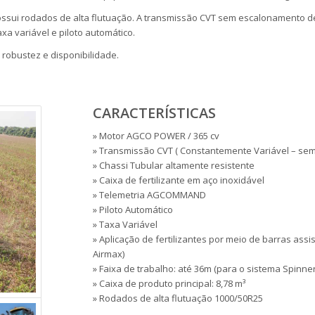
 possui rodados de alta flutuação. A transmissão CVT sem escalonamento d
 variável e piloto automático.
 robustez e disponibilidade.
CARACTERÍSTICAS
» Motor AGCO POWER / 365 cv
» Transmissão CVT ( Constantemente Variável – s
» Chassi Tubular altamente resistente
» Caixa de fertilizante em aço inoxidável
» Telemetria AGCOMMAND
» Piloto Automático
» Taxa Variável
» Aplicação de fertilizantes por meio de barras assi
Airmax)
» Faixa de trabalho: até 36m (para o sistema Spinner
» Caixa de produto principal: 8,78 m³
» Rodados de alta flutuação 1000/50R25